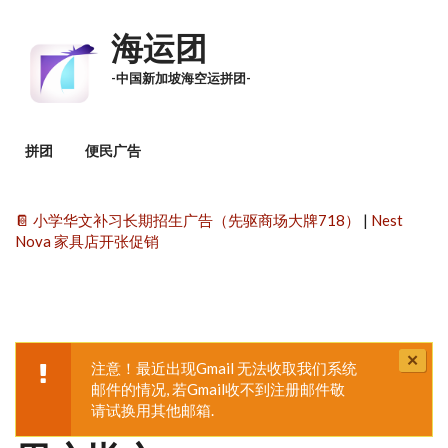
跳转到主要内容
海运团
-中国新加坡海空运拼团-
主菜单
拼团
便民广告
📔 小学华文补习长期招生广告（先驱商场大牌718）
|
Nest
Nova 家具店开张促销
C
注意！最近出现Gmail 无法收取我们系统
t
警告信息
邮件的情况, 若Gmail收不到注册邮件敬
mes
请试换用其他邮箱.