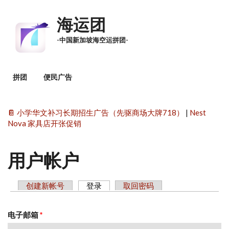
跳转到主要内容
海运团
-中国新加坡海空运拼团-
主菜单
拼团
便民广告
📔 小学华文补习长期招生广告（先驱商场大牌718）
|
Nest
Nova 家具店开张促销
用户帐户
创建新帐号
登录
（活动标签）
取回密码
主标签
电子邮箱
*