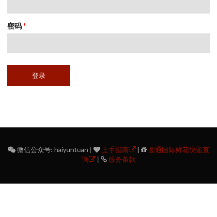
密码
*
微信公众号: haiyuntuan |
上手指南
|
圆通国际鲜花快递查
询
|
服务条款