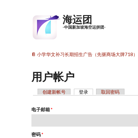
跳转到主要内容
海运团
-中国新加坡海空运拼团-
📔 小学华文补习长期招生广告（先驱商场大牌718）
用户帐户
创建新帐号
登录
（活动标签）
取回密码
主标签
电子邮箱
*
密码
*