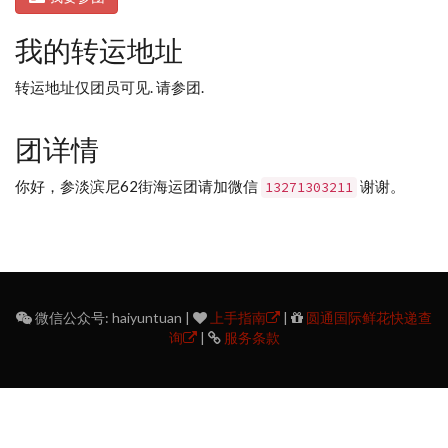
我的转运地址
转运地址仅团员可见. 请参团.
团详情
你好，参淡滨尼62街海运团请加微信
谢谢。
13271303211
微信公众号: haiyuntuan |
上手指南
|
圆通国际鲜花快递查
询
|
服务条款