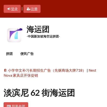
跳转到主要内容
|
登录
注册
海运团
-中国新加坡海空运拼团-
主菜单
拼团
便民广告
📔 小学华文补习长期招生广告（先驱商场大牌718）
|
Nest
Nova 家具店开张促销
淡滨尼 62 街海运团
我要参团