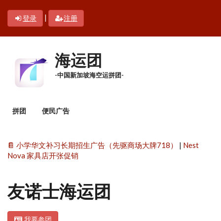
跳转到主要内容
|
登录
注册
海运团
-中国新加坡海空运拼团-
主菜单
拼团
便民广告
📔 小学华文补习长期招生广告（先驱商场大牌718）
|
Nest
Nova 家具店开张促销
友诺士海运团
我要参团